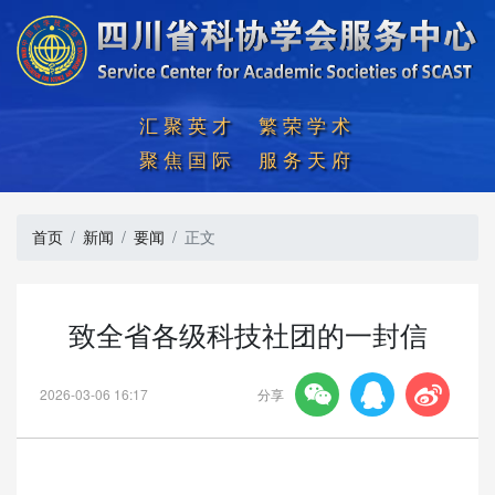
汇聚英才  繁荣学术

聚焦国际  服务天府
首页
新闻
要闻
正文
致全省各级科技社团的一封信



2026-03-06 16:17
分享