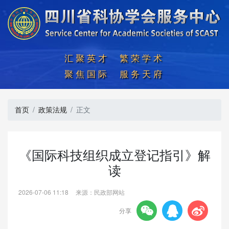
汇聚英才  繁荣学术

聚焦国际  服务天府
首页
政策法规
正文
《国际科技组织成立登记指引》解
读
2026-07-06 11:18
来源：民政部网站



分享