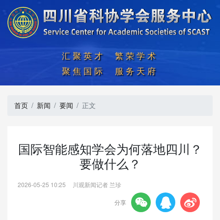
汇聚英才  繁荣学术

聚焦国际  服务天府
首页
新闻
要闻
正文
国际智能感知学会为何落地四川？
要做什么？
2026-05-25 10:25
川观新闻记者 兰珍



分享