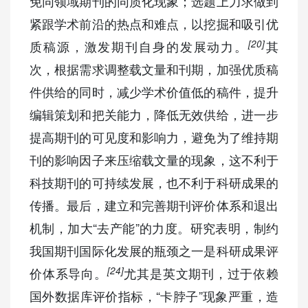
免同领域期刊的同质化现象；选题上力求做到
紧跟学术前沿的热点和难点，以挖掘和吸引优
[20]
质稿源，激发期刊自身的发展动力。
其
次，根据需求调整载文量和刊期，加强优质稿
件供给的同时，减少学术价值低的稿件，提升
编辑策划和把关能力，降低无效供给，进一步
提高期刊的可见度和影响力，避免为了维持期
刊的影响因子来压缩载文量的现象，这不利于
科技期刊的可持续发展，也不利于科研成果的
传播。最后，建立和完善期刊评价体系和退出
机制，加大“去产能”的力度。研究表明，制约
我国期刊国际化发展的瓶颈之一是科研成果评
[24]
价体系导向。
尤其是英文期刊，过于依赖
国外数据库评价指标，“卡脖子”现象严重，造