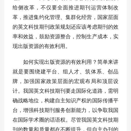
给侧改革，不仅要全面推进期刊运营体制改
革，推进集约化管理、集群化经营，国家层面
的英文科技期刊政策规划还应该考虑期刊的效
率和效益，鼓励资源整合，控制生产成本，实
现出版资源的有效利用。
如何实现出版资源的有效利用？简单来讲
就是要围绕建平台、组人才、筑体系、创品
牌，加强国家政策层面的宏观布局和顶层设
计。我国英文科技期刊要走国际化道路，需明
确战略地位，构建自主知识产权的国际传播平
台，增强科技期刊服务创新能力，以争取我国
在国际学术圈的话语权。尽管我国英文科技期
刊的数量和质量都在不断提升，但自主办刊的