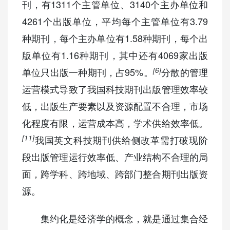
刊，有1311个主管单位、3140个主办单位和
4261个出版单位，平均每个主管单位有3.79
种期刊，每个主办单位有1.58种期刊，每个出
版单位有1.16种期刊，其中还有4069家出版
[6]
单位只出版一种期刊，占95%。
分散的管理
运营模式导致了我国科技期刊出版管理效率较
低，出版生产要素以及资源配置不合理，市场
化程度有限，运营成本高，学术供给效率低。
[11]
我国英文科技期刊供给侧改革需打破现阶
段出版管理运行效率低、产业结构不合理的局
面，跨学科、跨地域、跨部门整合期刊出版资
源。
集约化是经济学的概念，就是通过集合经