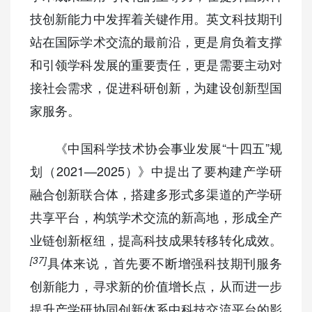
技创新能力中发挥着关键作用。英文科技期刊
站在国际学术交流的最前沿，更是肩负着支撑
和引领学科发展的重要责任，更是需要主动对
接社会需求，促进科研创新，为建设创新型国
家服务。
《中国科学技术协会事业发展“十四五”规
划（2021—2025）》中提出了要构建产学研
融合创新联合体，搭建多形式多渠道的产学研
共享平台，构筑学术交流的新高地，形成全产
业链创新枢纽，提高科技成果转移转化成效。
[37]
具体来说，首先要不断增强科技期刊服务
创新能力，寻求新的价值增长点，从而进一步
提升产学研协同创新体系中科技交流平台的影