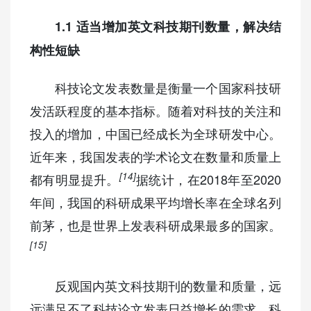
1.1 适当增加英文科技期刊数量，解决结
构性短缺
科技论文发表数量是衡量一个国家科技研
发活跃程度的基本指标。随着对科技的关注和
投入的增加，中国已经成长为全球研发中心。
近年来，我国发表的学术论文在数量和质量上
[14]
都有明显提升。
据统计，在2018年至2020
年间，我国的科研成果平均增长率在全球名列
前茅，也是世界上发表科研成果最多的国家。
[15]
反观国内英文科技期刊的数量和质量，远
远满足不了科技论文发表日益增长的需求，科