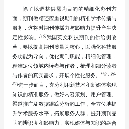
除了以调整供需为目的的精细化办刊方
面，期刊做精还应重视期刊的精准学术传播与
服务，这将对期刊传播力与影响力提升产生决
[19]
定性影响。
我国英文科技期刊的供给侧改
革，要以提高期刊质量为核心，以强化科技服
务功能为导向，优化期刊职能，精细化管理，
精准定位领域内读者与作者，梳理和细分读者
[12，20-
与作者的真实需求，开展个性化服务。
21]
进一步而言，充分利用新技术和新媒体实现
知识的精准服务，做好内容策划、用户管理、
渠道推广及数据跟踪分析的工作，全方位地提
升学术服务水平，拓展服务人群，提升期刊品
牌的辨识度和影响力，实现媒体与知识的融合