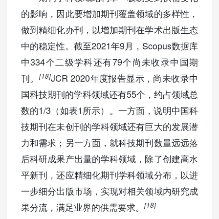
的影响，因此要增加期刊覆盖领域的多样性，
做到精细化办刊，以增加期刊在学术出版生态
中的稳定性。截至2021年9月，Scopus数据库
中334个二级学科还有79个尚未收录中国期
[18]
刊。
JCR 2020年度报告显示，尚未收录中
国科技期刊的学科领域还有55个，约占领域总
数的1/3（如表1所示）。一方面，说明中国科
技期刊在未创刊的学科领域还有巨大的发展潜
力和需求；另一方面，就科技期刊数量远远落
后科研成果产出量的学科领域，除了创建高水
平新刊，还应精细化期刊学科领域分布，以进
一步细分出版市场，实现对相关领域内研究成
[18]
果分流，满足业界的供需要求。