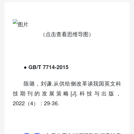
（点击查看思维导图）
● GB/T 7714-2015
陈璐，刘谦.从供给侧改革谈我国英文科
技期刊的发展策略[J].科技与出版，
2022（4）：29-36.