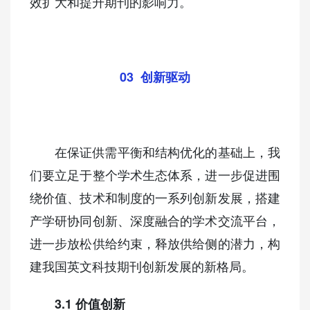
效扩大和提升期刊的影响力。
03
创新驱动
在保证供需平衡和结构优化的基础上，我
们要立足于整个学术生态体系，进一步促进围
绕价值、技术和制度的一系列创新发展，搭建
产学研协同创新、深度融合的学术交流平台，
进一步放松供给约束，释放供给侧的潜力，构
建我国英文科技期刊创新发展的新格局。
3.1 价值创新