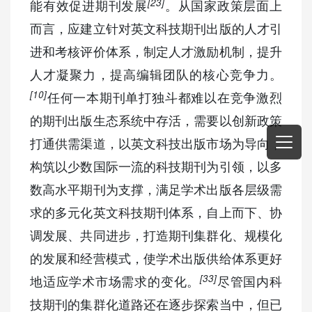
[23]
能有效促进期刊发展
。从国家政策层面上
而言，应建立针对英文科技期刊出版的人才引
进和考核评价体系，制定人才激励机制，提升
人才凝聚力，提高编辑团队的核心竞争力。
[10]
任何一本期刊单打独斗都难以在竞争激烈
的期刊出版生态系统中存活，需要以创新政策
打通供需渠道，以英文科技出版市场为导向，
构筑以少数国际一流的科技期刊为引领，以多
数高水平期刊为支撑，满足学术出版各层级需
求的多元化英文科技期刊体系，自上而下、协
调发展、共同进步，打造期刊集群化、规模化
的发展和经营模式，使学术出版供给体系更好
[33]
地适应学术市场需求的变化。
尽管国内科
技期刊的集群化道路还在逐步探索当中，但已