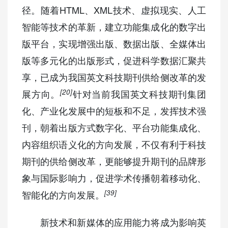
径。随着HTML、XML技术、虚拟现实、人工
智能等技术的革新，建立功能集成化的数字出
版平台，实现增强出版、数据出版、全媒体出
版等多元化的出版形式，促进科学数据汇聚共
享，已成为我国英文科技期刊供给侧改革的发
[20]
展方向。
针对当前我国英文科技期刊集团
化、产业化发展中的短板和不足，发挥技术强
刊，朝着出版方式数字化、平台功能集成化、
内容组织语义化的方向发展，不仅有利于科技
期刊的供给侧改革，更能够提升期刊的品牌形
象与国际影响力，促进学术传播朝着移动化、
[39]
智能化的方向发展。
新技术和新媒体的应用能力将成为影响英