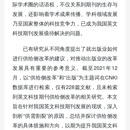
际学术圈的话语权，不仅关系到期刊的生存与
发展，还影响着学术成果传播、学科领域发展
乃至国家整体的科技竞争力，已成为我国英文
科技期刊发展亟待解决的问题。
已有研究从不同角度提出了就出版业如何
进行供给侧改革的建议，对推动出版业的改革
发展具有重要的参考意义。截至2021年12
月，以“供给侧改革”和“出版”为主题词在CNKI
数据库进行检索，仅有228篇文献，且未检索
到英文科技期刊供给侧改革的相关研究。本文
旨在针对我国英文科技期刊发展的现状，深入
剖析“供需割裂”的原因，总结并探讨供给侧改
革的具体措施和方向，以期为提升我国英文科