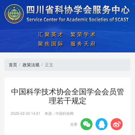
汇聚英才  繁荣学术

聚焦国际  服务天府
首页
政策法规
正文
中国科学技术协会全国学会会员管
理若干规定
2025-02-20 14:31
来源：中国科协网



分享