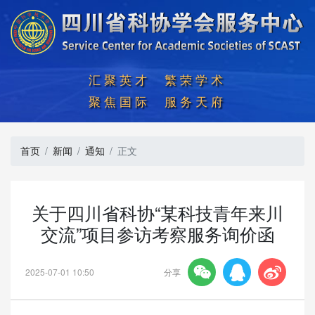
汇聚英才  繁荣学术

聚焦国际  服务天府
首页
新闻
通知
正文
关于四川省科协“某科技青年来川
交流”项目参访考察服务询价函



2025-07-01 10:50
分享