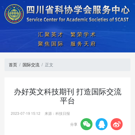
汇聚英才  繁荣学术

聚焦国际  服务天府
首页
国际交流
正文
办好英文科技期刊 打造国际交流
平台
2023-07-19 15:12
来源：科技日报



分享