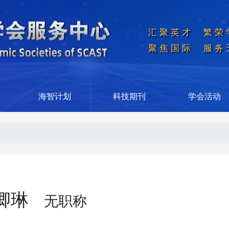
汇聚英才  繁荣
聚焦国际  服务
海智计划
科技期刊
学会活动
卿琳
无职称