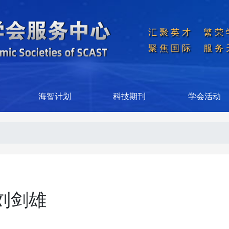
汇聚英才  繁荣
聚焦国际  服务
海智计划
科技期刊
学会活动
刘剑雄