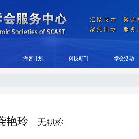
汇聚英才  繁荣
聚焦国际  服务
海智计划
科技期刊
学会活动
龚艳玲
无职称