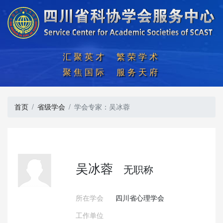
汇聚英才  繁荣学术

聚焦国际  服务天府
首页
省级学会
学会专家：吴冰蓉
吴冰蓉
无职称
所在学会
四川省心理学会
工作单位