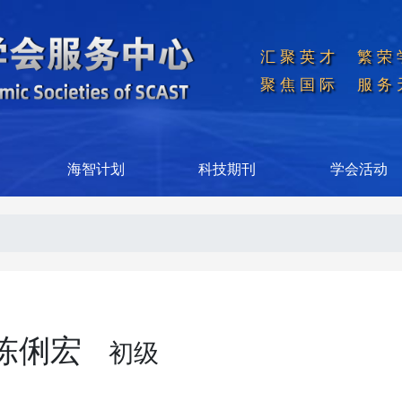
汇聚英才  繁荣
聚焦国际  服务
海智计划
科技期刊
学会活动
陈俐宏
初级