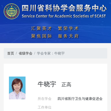
汇聚英才  繁荣学术

聚焦国际  服务天府
首页
省级学会
学会专家：牛晓宇
牛晓宇
正高
所在学会
四川省医疗卫生与健康促进会
工作单位