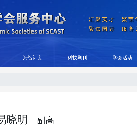
汇聚英才  繁荣
聚焦国际  服务
海智计划
科技期刊
学会活动
易晓明
副高