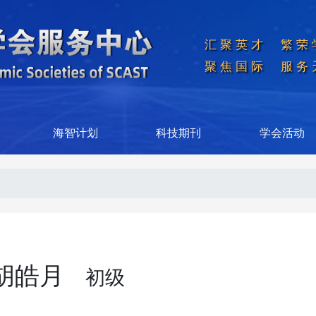
汇聚英才  繁荣
聚焦国际  服务
海智计划
科技期刊
学会活动
胡皓月
初级