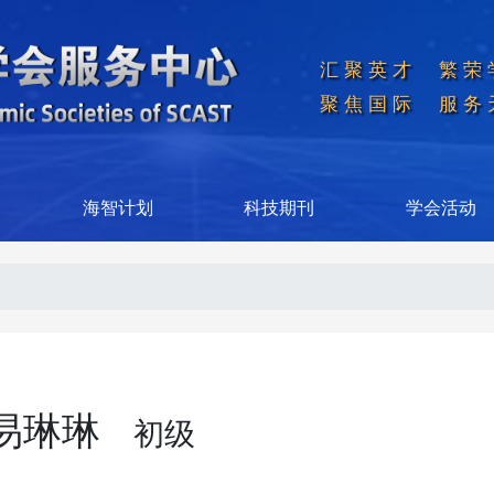
汇聚英才  繁荣
聚焦国际  服务
海智计划
科技期刊
学会活动
易琳琳
初级