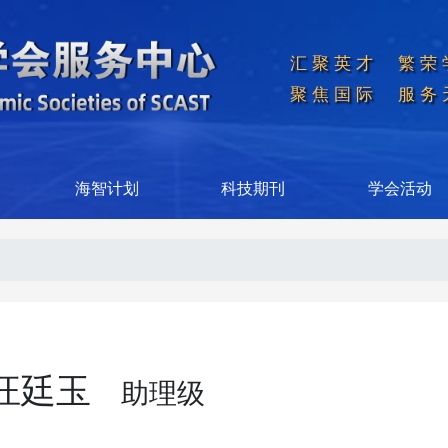
汇聚英才  繁荣
聚焦国际  服务
海智计划
科技期刊
学会活动
汪廷玉
助理级