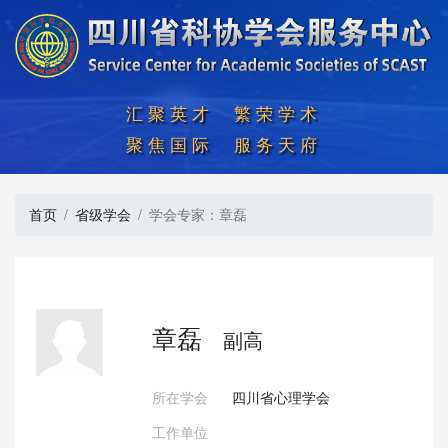
汇聚英才  繁荣学术

聚焦国际  服务天府
首页
省级学会
学会专家：章磊
章磊
副高
所在学会
四川省心理学会
工作单位