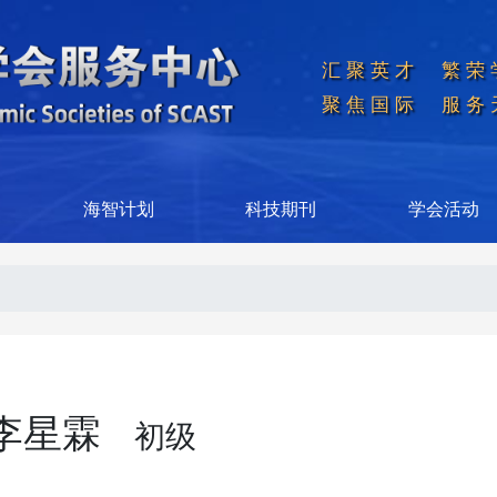
汇聚英才  繁荣
聚焦国际  服务
海智计划
科技期刊
学会活动
李星霖
初级