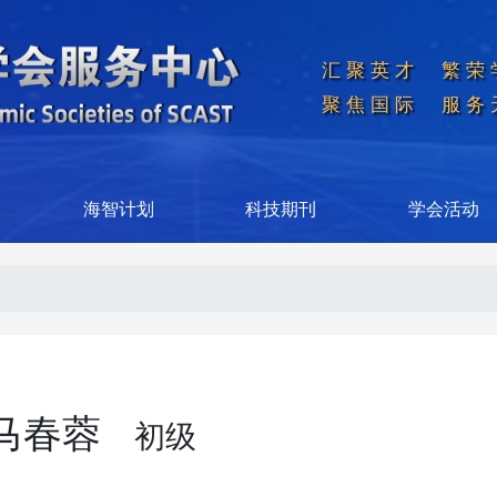
汇聚英才  繁荣
聚焦国际  服务
海智计划
科技期刊
学会活动
马春蓉
初级