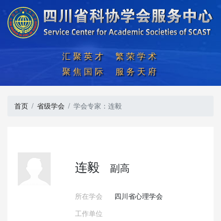
汇聚英才  繁荣学术

聚焦国际  服务天府
首页
省级学会
学会专家：连毅
连毅
副高
所在学会
四川省心理学会
工作单位