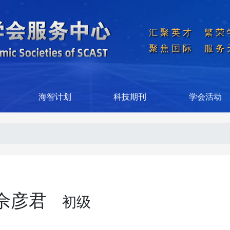
汇聚英才  繁荣
聚焦国际  服务
海智计划
科技期刊
学会活动
佘彦君
初级