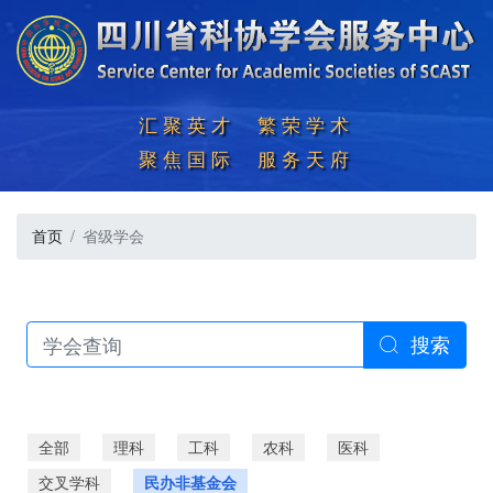
汇聚英才  繁荣学术

聚焦国际  服务天府
首页
省级学会
搜索

全部
理科
工科
农科
医科
交叉学科
民办非基金会